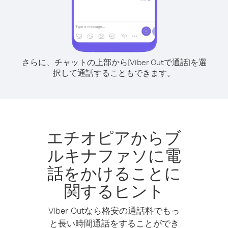
さらに、チャットの上部から[Viber Outで通話]を選
択して通話することもできます。
エチオピアからブ
ルキナファソに電
話をかけることに
関するヒント
Viber Outなら格安の通話料でもっ
と長い時間通話をすることができ