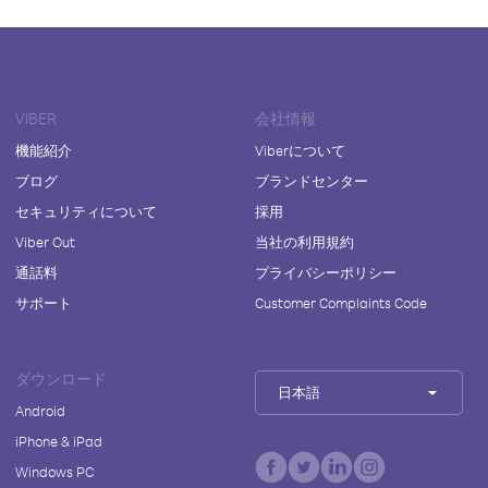
VIBER
会社情報
機能紹介
Viberについて
ブログ
ブランドセンター
セキュリティについて
採用
Viber Out
当社の利用規約
通話料
プライバシーポリシー
サポート
Customer Complaints Code
ダウンロード
日本語
Android
iPhone & iPad
Windows PC