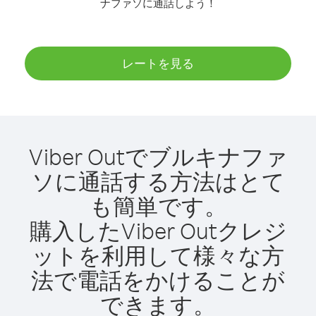
ナファソに通話しよう！
レートを見る
Viber Outでブルキナファ
ソに通話する方法はとて
も簡単です。
購入したViber Outクレジ
ットを利用して様々な方
法で電話をかけることが
できます。