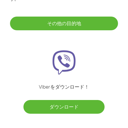
その他の目的地
Viberをダウンロード！
ダウンロード