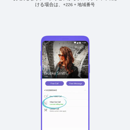
ける場合は、
+
+
226
地域番号