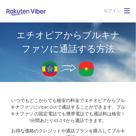
ログイン
Togg
navig
エチオピアからブルキナ
ファソに通話する方法
いつでもどこからでも格安の料金でエチオピアからブル
キナファソにViber Outで通話することができます。
ブル
キナファソ の固定電話でも携帯電話でも通話料は格安！
1分間あたり43.0 ¢から通話できます。
お得な価格のクレジットや通話プランを購入してブルキ