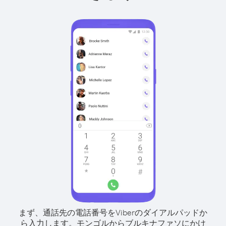
まず、通話先の電話番号をViberのダイアルパッドか
ら入力します。
モンゴルからブルキナファソにかけ