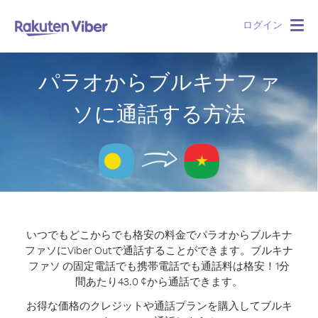
ログイン
Togg
navig
パラオからブルキナファ
ソに通話する方法
いつでもどこからでも格安の料金でパラオからブルキナ
ファソにViber Outで通話することができます。
ブルキナ
ファソ の固定電話でも携帯電話でも通話料は格安！1分
間あたり43.0 ¢から通話できます。
お得な価格のクレジットや通話プランを購入してブルキ