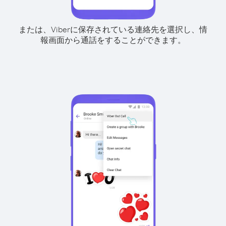
または、Viberに保存されている連絡先を選択し、情
報画面から通話をすることができます。