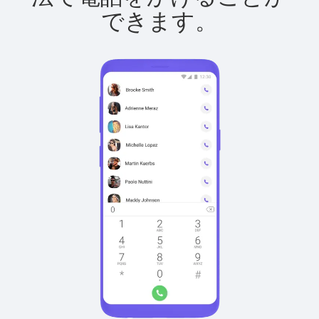
できます。