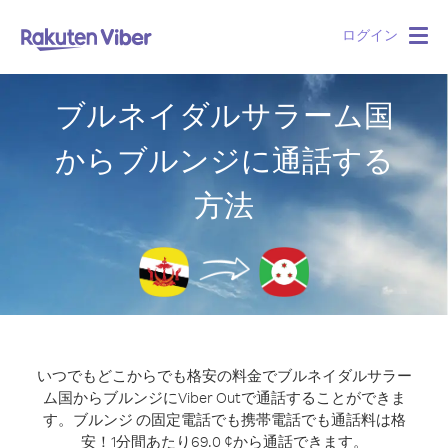
ログイン
Togg
navig
ブルネイダルサラーム国
からブルンジに通話する
方法
いつでもどこからでも格安の料金でブルネイダルサラー
ム国からブルンジにViber Outで通話することができま
す。
ブルンジ の固定電話でも携帯電話でも通話料は格
安！1分間あたり69.0 ¢から通話できます。