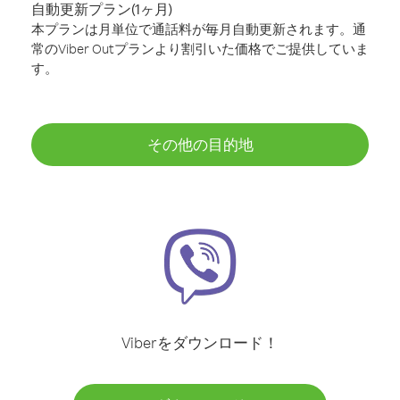
自動更新プラン(1ヶ月)
本プランは月単位で通話料が毎月自動更新されます。通
常のViber Outプランより割引いた価格でご提供していま
す。
その他の目的地
Viberをダウンロード！