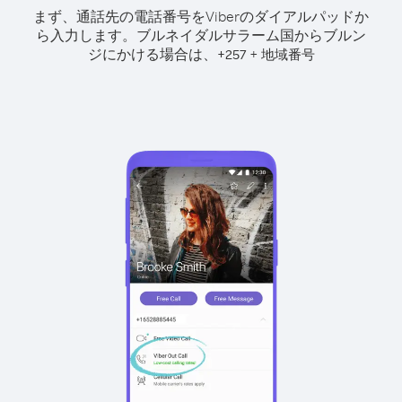
まず、通話先の電話番号をViberのダイアルパッドか
ら入力します。
ブルネイダルサラーム国からブルン
ジにかける場合は、
+
+
257
地域番号