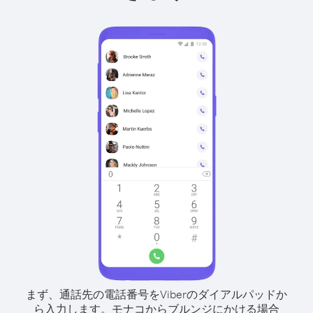
まず、通話先の電話番号をViberのダイアルパッドか
ら入力します。
モナコからブルンジにかける場合