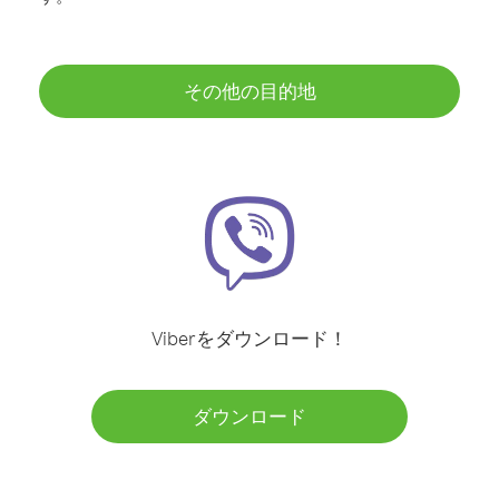
その他の目的地
Viberをダウンロード！
ダウンロード