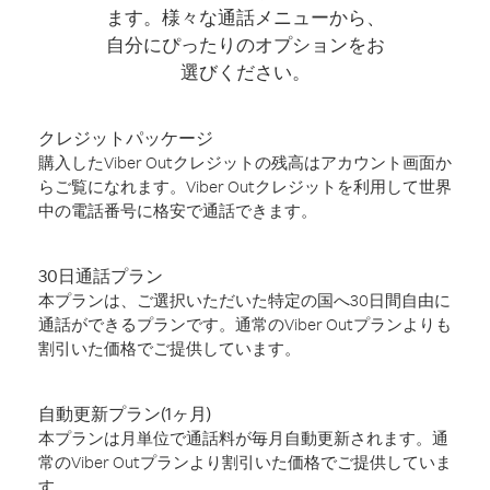
ます。様々な通話メニューから、
自分にぴったりのオプションをお
選びください。
クレジットパッケージ
購入したViber Outクレジットの残高はアカウント画面か
らご覧になれます。Viber Outクレジットを利用して世界
中の電話番号に格安で通話できます。
30日通話プラン
本プランは、ご選択いただいた特定の国へ30日間自由に
通話ができるプランです。通常のViber Outプランよりも
割引いた価格でご提供しています。
自動更新プラン(1ヶ月)
本プランは月単位で通話料が毎月自動更新されます。通
常のViber Outプランより割引いた価格でご提供していま
す。