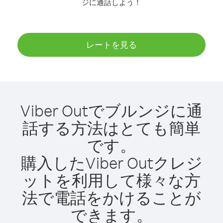
ジに通話しよう！
レートを見る
Viber Outでブルンジに通
話する方法はとても簡単
です。
購入したViber Outクレジ
ットを利用して様々な方
法で電話をかけることが
できます。