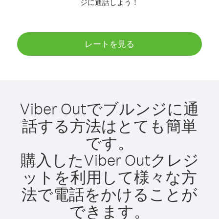
ジに通話しよう！
レートを見る
Viber Outでブルンジに通
話する方法はとても簡単
です。
購入したViber Outクレジ
ットを利用して様々な方
法で電話をかけることが
できます。