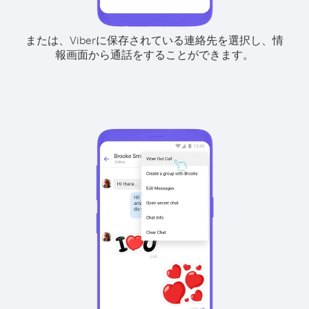
または、Viberに保存されている連絡先を選択し、情
報画面から通話をすることができます。