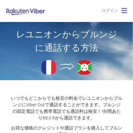
ログイン
Togg
navig
レユニオンからブルンジ
に通話する方法
いつでもどこからでも格安の料金でレユニオンからブル
ンジにViber Outで通話することができます。
ブルンジ
の固定電話でも携帯電話でも通話料は格安！1分間あた
り69.0 ¢から通話できます。
お得な価格のクレジットや通話プランを購入してブルン