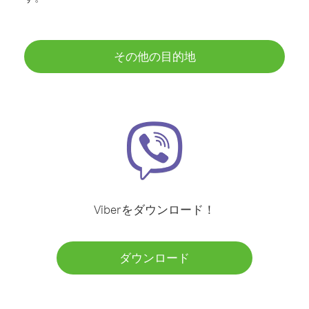
その他の目的地
Viberをダウンロード！
ダウンロード