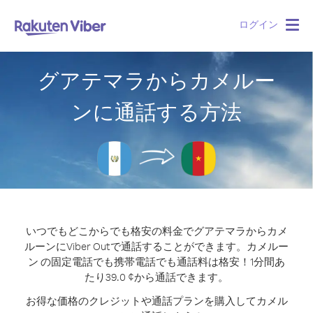
ログイン
Togg
navig
グアテマラからカメルー
ンに通話する方法
いつでもどこからでも格安の料金でグアテマラからカメ
ルーンにViber Outで通話することができます。
カメルー
ン の固定電話でも携帯電話でも通話料は格安！1分間あ
たり39.0 ¢から通話できます。
お得な価格のクレジットや通話プランを購入してカメル