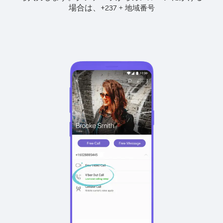
場合は、
+
+
237
地域番号