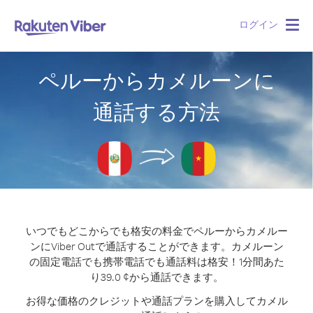
ログイン
Togg
navig
ペルーからカメルーンに
通話する方法
いつでもどこからでも格安の料金でペルーからカメルー
ンにViber Outで通話することができます。
カメルーン
の固定電話でも携帯電話でも通話料は格安！1分間あた
り39.0 ¢から通話できます。
お得な価格のクレジットや通話プランを購入してカメル