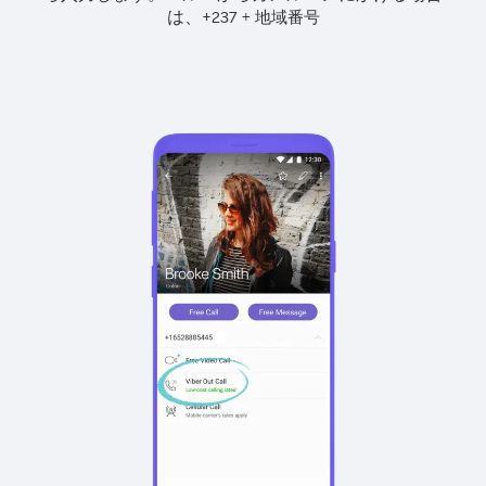
は、
+
+
237
地域番号