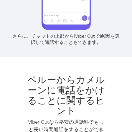
さらに、チャットの上部から[Viber Outで通話]を選
択して通話することもできます。
ペルーからカメル
ーンに電話をかけ
ることに関するヒ
ント
Viber Outなら格安の通話料でもっ
と長い時間通話をすることができ