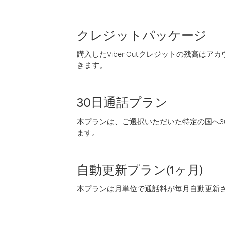
クレジットパッケージ
購入したViber Outクレジットの残高は
きます。
30日通話プラン
本プランは、ご選択いただいた特定の国へ30
ます。
自動更新プラン(1ヶ月)
本プランは月単位で通話料が毎月自動更新され