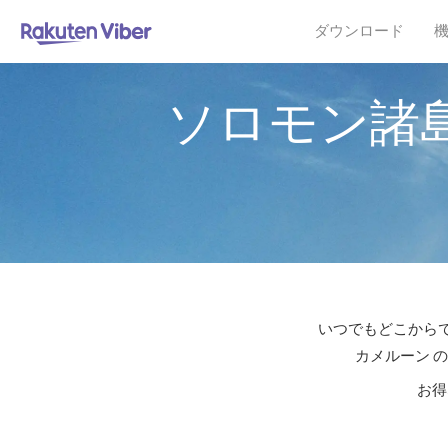
ダウンロード
ソロモン諸
いつでもどこからで
カメルーン 
お得