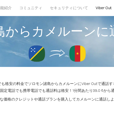
機能紹介
コミュニティ
セキュリティについて
Viber Out
島からカメルーンに
も格安の料金でソロモン諸島からカメルーンにViber Outで通話
の固定電話でも携帯電話でも通話料は格安！1分間あたり39.0 ¢から
な価格のクレジットや通話プランを購入してカメルーンに通話し