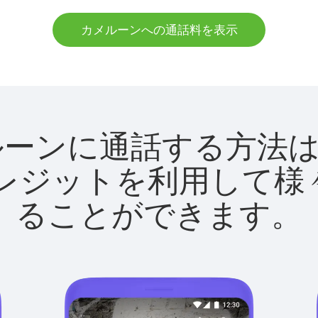
カメルーンへの通話料を表示
でカメルーンに通話する方
utクレジットを利用し
ることができます。