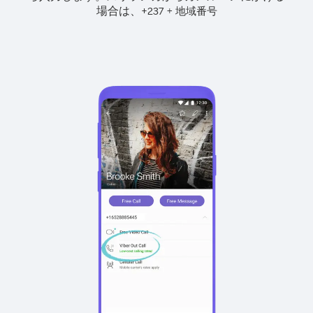
場合は、
+
+
237
地域番号