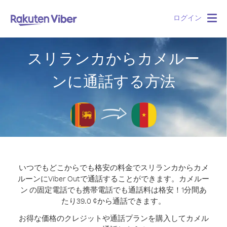
ログイン
Togg
navig
スリランカからカメルー
ンに通話する方法
いつでもどこからでも格安の料金でスリランカからカメ
ルーンにViber Outで通話することができます。
カメルー
ン の固定電話でも携帯電話でも通話料は格安！1分間あ
たり39.0 ¢から通話できます。
お得な価格のクレジットや通話プランを購入してカメル