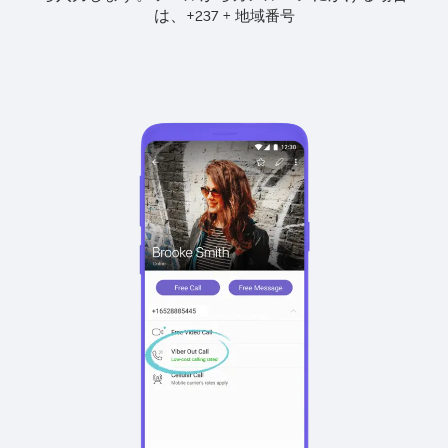
は、
+
+
237
地域番号