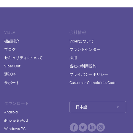
VIBER
会社情報
機能紹介
Viberについて
ブログ
ブランドセンター
セキュリティについて
採用
Viber Out
当社の利用規約
通話料
プライバシーポリシー
サポート
Customer Complaints Code
ダウンロード
日本語
Android
iPhone & iPad
Windows PC