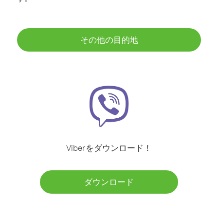
その他の目的地
Viberをダウンロード！
ダウンロード