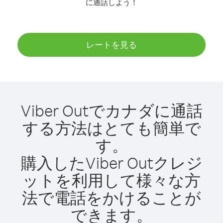
に通話しよう！
レートを見る
Viber Outでカナダに通話
する方法はとても簡単で
す。
購入したViber Outクレジ
ットを利用して様々な方
法で電話をかけることが
できます。