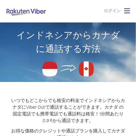
ログイン
Togg
navig
インドネシアからカナダ
に通話する方法
いつでもどこからでも格安の料金でインドネシアからカ
ナダにViber Outで通話することができます。
カナダ の
固定電話でも携帯電話でも通話料は格安！1分間あたり
0.9 ¢から通話できます。
お得な価格のクレジットや通話プランを購入してカナダ