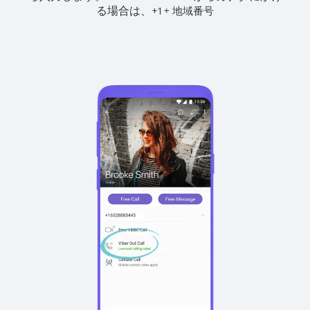
る場合は、
+
+
1
地域番号