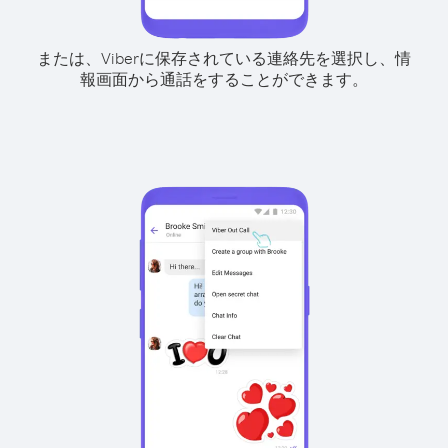
または、Viberに保存されている連絡先を選択し、情
報画面から通話をすることができます。