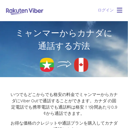
ログイン
Togg
navig
ミャンマーからカナダに
通話する方法
いつでもどこからでも格安の料金でミャンマーからカナ
ダにViber Outで通話することができます。
カナダ の固
定電話でも携帯電話でも通話料は格安！1分間あたり0.9
¢から通話できます。
お得な価格のクレジットや通話プランを購入してカナダ