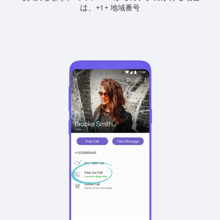
は、
+
+
1
地域番号