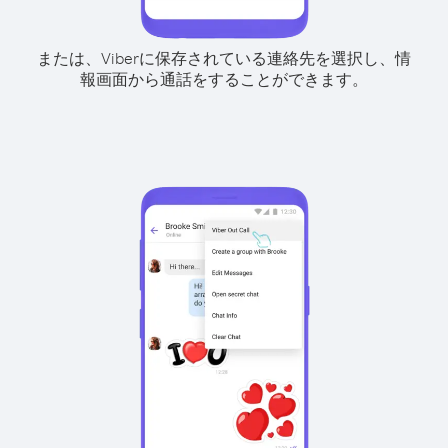
または、Viberに保存されている連絡先を選択し、情
報画面から通話をすることができます。