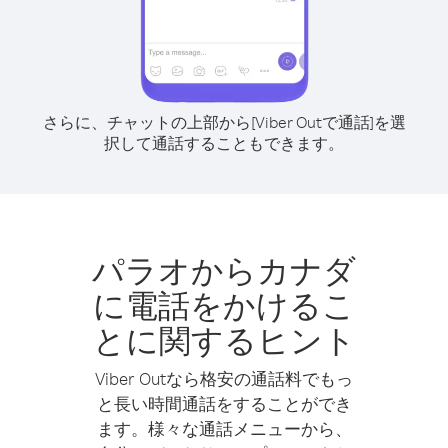
さらに、チャットの上部から[Viber Outで通話]を選
択して通話することもできます。
パラオからカナダ
に電話をかけるこ
とに関するヒント
Viber Outなら格安の通話料でもっ
と長い時間通話をすることができ
ます。様々な通話メニューから、