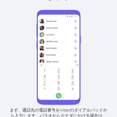
まず、通話先の電話番号をViberのダイアルパッドか
ら入力します。
パラオからカナダにかける場合は、