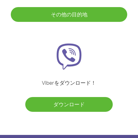
その他の目的地
Viberをダウンロード！
ダウンロード