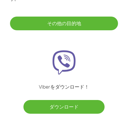
その他の目的地
Viberをダウンロード！
ダウンロード