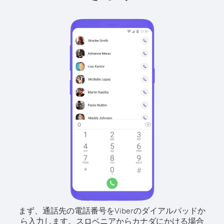
まず、通話先の電話番号をViberのダイアルパッドか
ら入力します。
スロベニアからカナダにかける場合