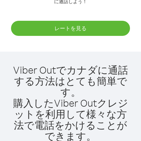
に通話しよう！
レートを見る
Viber Outでカナダに通話
する方法はとても簡単で
す。
購入したViber Outクレジ
ットを利用して様々な方
法で電話をかけることが
できます。