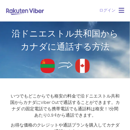
ログイン
Togg
navig
沿ドニエストル共和国から
カナダに通話する方法
いつでもどこからでも格安の料金で沿ドニエストル共和
国からカナダにViber Outで通話することができます。
カ
ナダ の固定電話でも携帯電話でも通話料は格安！1分間
あたり0.9 ¢から通話できます。
お得な価格のクレジットや通話プランを購入してカナダ