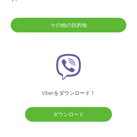
その他の目的地
Viberをダウンロード！
ダウンロード