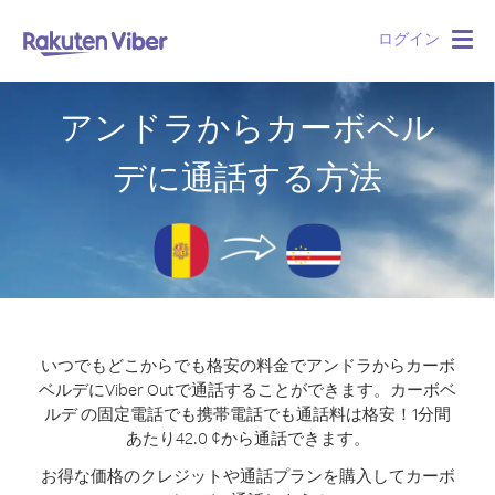
ログイン
Togg
navig
アンドラからカーボベル
デに通話する方法
いつでもどこからでも格安の料金でアンドラからカーボ
ベルデにViber Outで通話することができます。
カーボベ
ルデ の固定電話でも携帯電話でも通話料は格安！1分間
あたり42.0 ¢から通話できます。
お得な価格のクレジットや通話プランを購入してカーボ