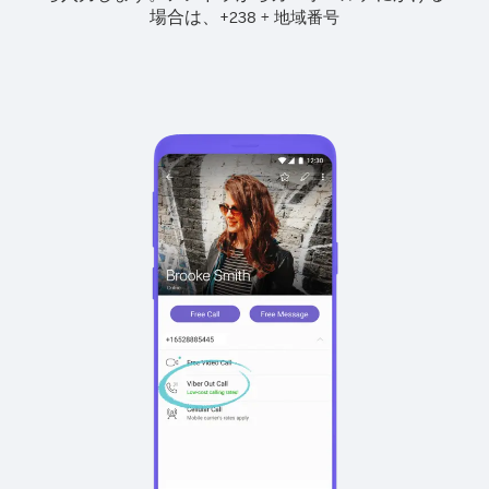
場合は、
+
+
238
地域番号