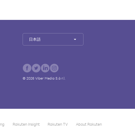
日本語
©
2026
Viber Media S.à r.l.
ing
Rakuten Insight
Rakuten TV
About Rakuten