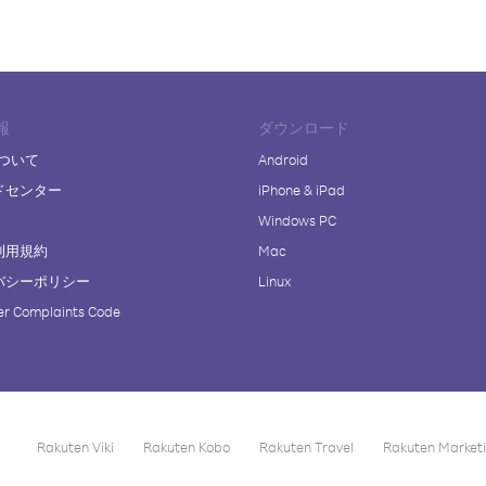
報
ダウンロード
について
Android
ドセンター
iPhone & iPad
Windows PC
利用規約
Mac
バシーポリシー
Linux
r Complaints Code
Rakuten Viki
Rakuten Kobo
Rakuten Travel
Rakuten Market