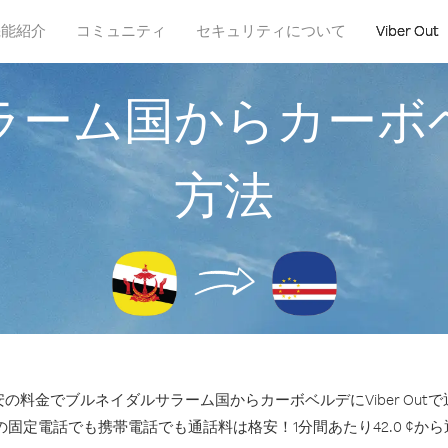
機能紹介
コミュニティ
セキュリティについて
Viber Out
ラーム国からカーボ
方法
の料金でブルネイダルサラーム国からカーボベルデにViber Out
の固定電話でも携帯電話でも通話料は格安！1分間あたり42.0 ¢か