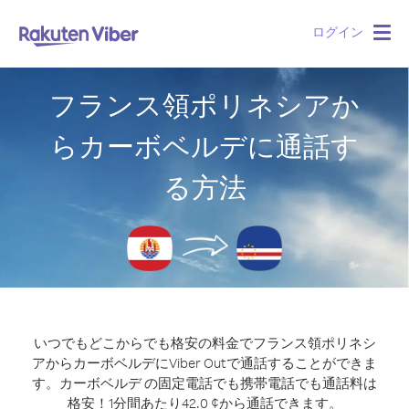
ログイン
Togg
navig
フランス領ポリネシアか
らカーボベルデに通話す
る方法
いつでもどこからでも格安の料金でフランス領ポリネシ
アからカーボベルデにViber Outで通話することができま
す。
カーボベルデ の固定電話でも携帯電話でも通話料は
格安！1分間あたり42.0 ¢から通話できます。