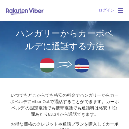
ログイン
Togg
navig
ハンガリーからカーボベ
ルデに通話する方法
いつでもどこからでも格安の料金でハンガリーからカー
ボベルデにViber Outで通話することができます。
カーボ
ベルデ の固定電話でも携帯電話でも通話料は格安！1分
間あたり53.3 ¢から通話できます。
お得な価格のクレジットや通話プランを購入してカーボ