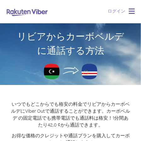
ログイン
Togg
navig
リビアからカーボベルデ
に通話する方法
いつでもどこからでも格安の料金でリビアからカーボベ
ルデにViber Outで通話することができます。
カーボベル
デ の固定電話でも携帯電話でも通話料は格安！1分間あ
たり42.0 ¢から通話できます。
お得な価格のクレジットや通話プランを購入してカーボ