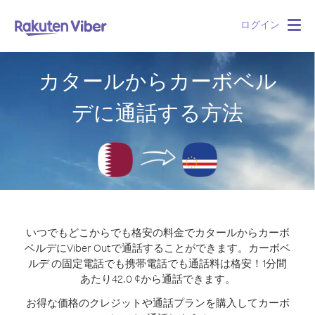
ログイン
Togg
navig
カタールからカーボベル
デに通話する方法
いつでもどこからでも格安の料金でカタールからカーボ
ベルデにViber Outで通話することができます。
カーボベ
ルデ の固定電話でも携帯電話でも通話料は格安！1分間
あたり42.0 ¢から通話できます。
お得な価格のクレジットや通話プランを購入してカーボ