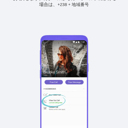
場合は、
+
+
238
地域番号