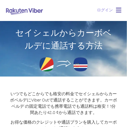
ログイン
Togg
navig
セイシェルからカーボベ
ルデに通話する方法
いつでもどこからでも格安の料金でセイシェルからカー
ボベルデにViber Outで通話することができます。
カーボ
ベルデ の固定電話でも携帯電話でも通話料は格安！1分
間あたり42.0 ¢から通話できます。
お得な価格のクレジットや通話プランを購入してカーボ