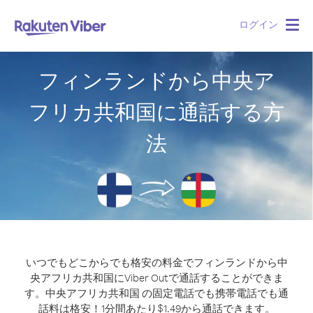
ログイン
Togg
navig
フィンランドから中央ア
フリカ共和国に通話する方
法
いつでもどこからでも格安の料金でフィンランドから中
央アフリカ共和国にViber Outで通話することができま
す。
中央アフリカ共和国 の固定電話でも携帯電話でも通
話料は格安！1分間あたり$1.49から通話できます。