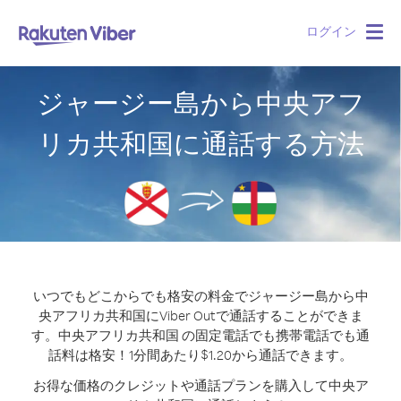
ログイン
Togg
navig
ジャージー島から中央アフ
リカ共和国に通話する方法
いつでもどこからでも格安の料金でジャージー島から中
央アフリカ共和国にViber Outで通話することができま
す。
中央アフリカ共和国 の固定電話でも携帯電話でも通
話料は格安！1分間あたり$1.20から通話できます。
お得な価格のクレジットや通話プランを購入して中央ア