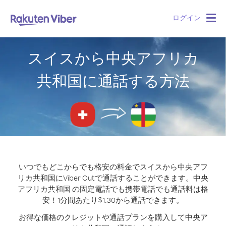
ログイン
Togg
navig
スイスから中央アフリカ
共和国に通話する方法
いつでもどこからでも格安の料金でスイスから中央アフ
リカ共和国にViber Outで通話することができます。
中央
アフリカ共和国 の固定電話でも携帯電話でも通話料は格
安！1分間あたり$1.30から通話できます。
お得な価格のクレジットや通話プランを購入して中央ア