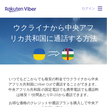
ログイン
Togg
navig
ウクライナから中央アフ
リカ共和国に通話する方法
いつでもどこからでも格安の料金でウクライナから中央
アフリカ共和国にViber Outで通話することができます。
中央アフリカ共和国 の固定電話でも携帯電話でも通話料
は格安！1分間あたり$1.20から通話できます。
お得な価格のクレジットや通話プランを購入して中央ア