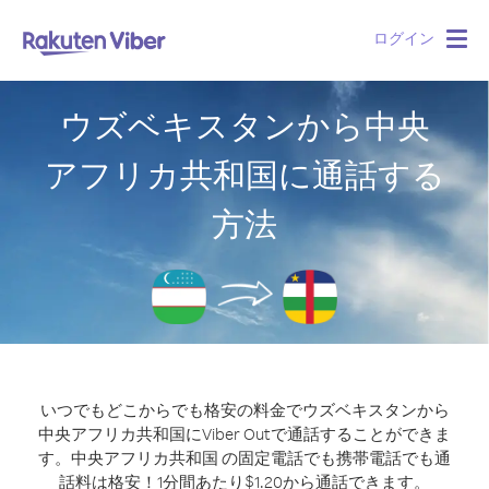
ログイン
Togg
navig
ウズベキスタンから中央
アフリカ共和国に通話する
方法
いつでもどこからでも格安の料金でウズベキスタンから
中央アフリカ共和国にViber Outで通話することができま
す。
中央アフリカ共和国 の固定電話でも携帯電話でも通
話料は格安！1分間あたり$1.20から通話できます。