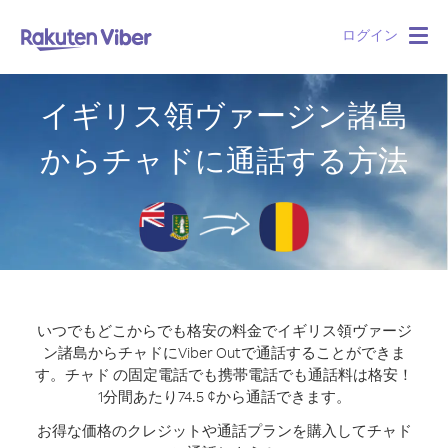
ログイン
Togg
navig
イギリス領ヴァージン諸島
からチャドに通話する方法
いつでもどこからでも格安の料金でイギリス領ヴァージ
ン諸島からチャドにViber Outで通話することができま
す。
チャド の固定電話でも携帯電話でも通話料は格安！
1分間あたり74.5 ¢から通話できます。
お得な価格のクレジットや通話プランを購入してチャド