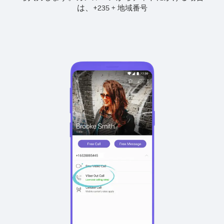
は、
+
+
235
地域番号