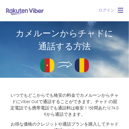
ログイン
Togg
navig
カメルーンからチャドに
通話する方法
いつでもどこからでも格安の料金でカメルーンからチャ
ドにViber Outで通話することができます。
チャド の固
定電話でも携帯電話でも通話料は格安！1分間あたり74.5
¢から通話できます。
お得な価格のクレジットや通話プランを購入してチャド