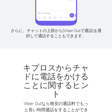
さらに、チャットの上部から[Viber Outで通話]を選
択して通話することもできます。
キプロスからチャ
ドに電話をかける
ことに関するヒン
ト
Viber Outなら格安の通話料でもっ
と長い時間通話をすることができ