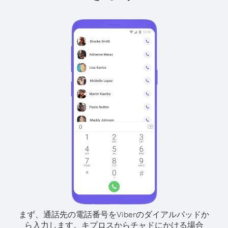
まず、通話先の電話番号をViberのダイアルパッドか
ら入力します。
キプロスからチャドにかける場合