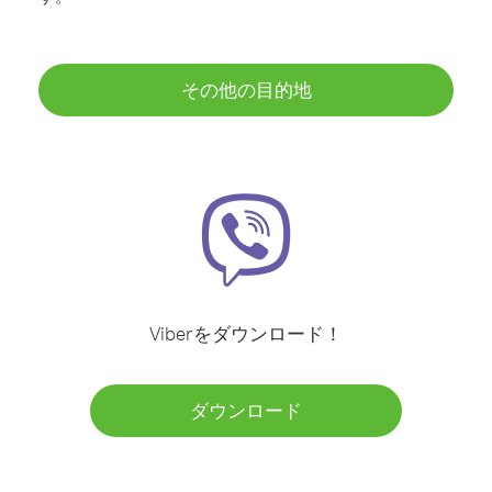
その他の目的地
Viberをダウンロード！
ダウンロード