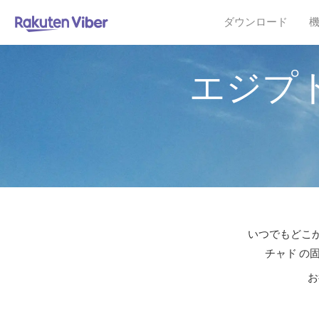
ダウンロード
エジプ
いつでもどこか
チャド の
お