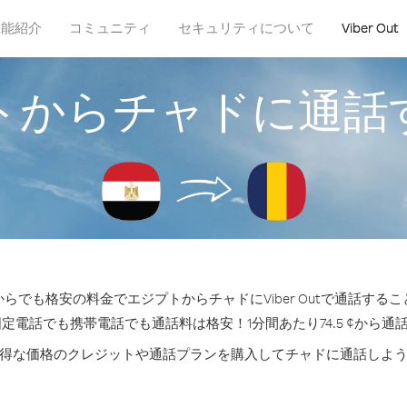
機能紹介
コミュニティ
セキュリティについて
Viber Out
トからチャドに通話
らでも格安の料金でエジプトからチャドにViber Outで通話する
固定電話でも携帯電話でも通話料は格安！1分間あたり74.5 ¢から通
得な価格のクレジットや通話プランを購入してチャドに通話しよ