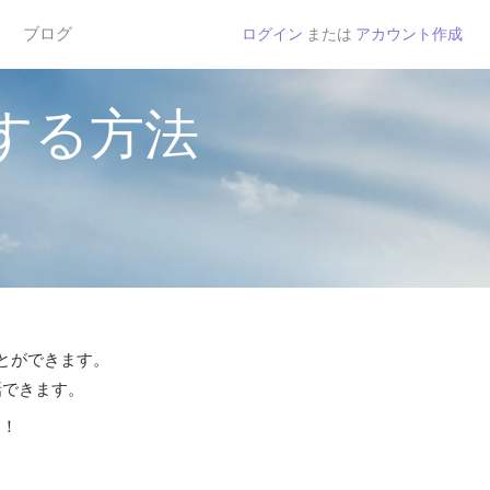
ブログ
ログイン
または
アカウント作成
する方法
ことができます。
話できます。
う！