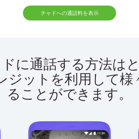
チャドへの通話料を表示
tでチャドに通話する方法
utクレジットを利用し
ることができます。