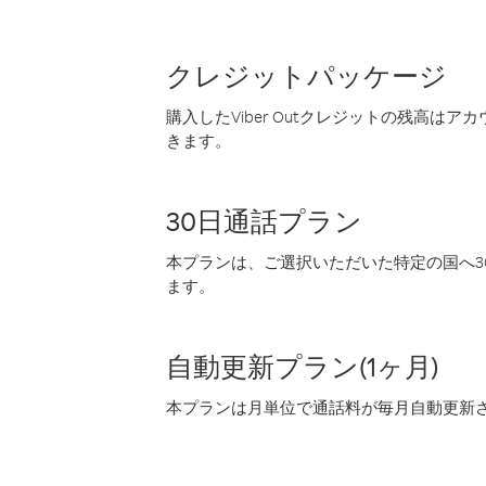
クレジットパッケージ
購入したViber Outクレジットの残高は
きます。
30日通話プラン
本プランは、ご選択いただいた特定の国へ30
ます。
自動更新プラン(1ヶ月)
本プランは月単位で通話料が毎月自動更新され