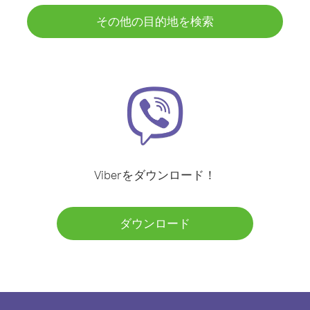
その他の目的地を検索
Viberをダウンロード！
ダウンロード