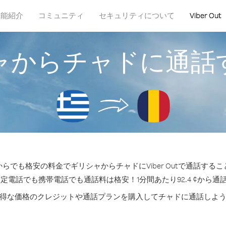
機能紹介
コミュニティ
セキュリティについて
Viber Out
ャからチャドに通話
らでも格安の料金でギリシャからチャドにViber Outで通話する
固定電話でも携帯電話でも通話料は格安！1分間あたり92.4 ¢から通
得な価格のクレジットや通話プランを購入してチャドに通話しよ