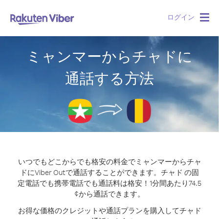
ログイン
Togg
navig
ミャンマーからチャドに
通話する方法
いつでもどこからでも格安の料金でミャンマーからチャ
ドにViber Outで通話することができます。
チャド の固
定電話でも携帯電話でも通話料は格安！1分間あたり74.5
¢から通話できます。
お得な価格のクレジットや通話プランを購入してチャド