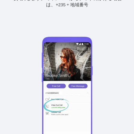
は、
+
+
235
地域番号