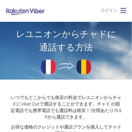
ログイン
Togg
navig
レユニオンからチャドに
通話する方法
いつでもどこからでも格安の料金でレユニオンからチャ
ドにViber Outで通話することができます。
チャド の固
定電話でも携帯電話でも通話料は格安！1分間あたり74.5
¢から通話できます。
お得な価格のクレジットや通話プランを購入してチャド