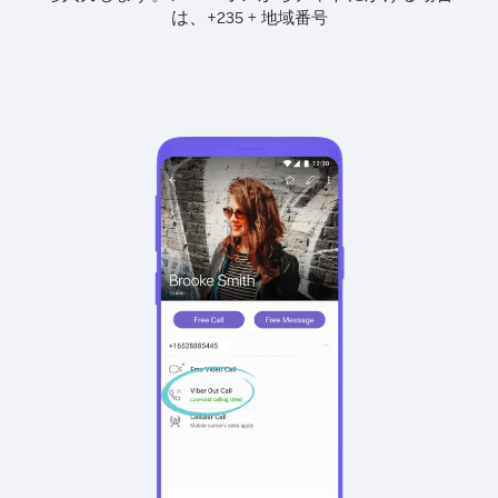
は、
+
+
235
地域番号