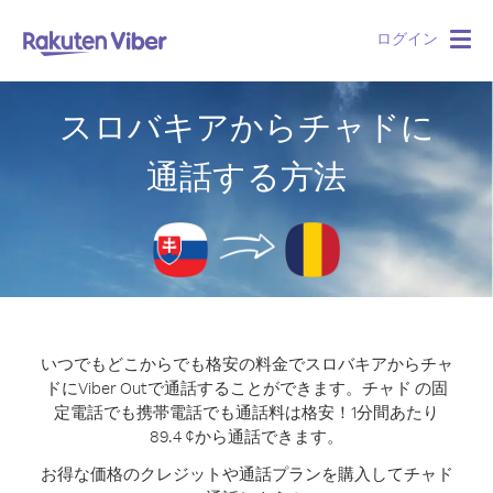
ログイン
Togg
navig
スロバキアからチャドに
通話する方法
いつでもどこからでも格安の料金でスロバキアからチャ
ドにViber Outで通話することができます。
チャド の固
定電話でも携帯電話でも通話料は格安！1分間あたり
89.4 ¢から通話できます。
お得な価格のクレジットや通話プランを購入してチャド