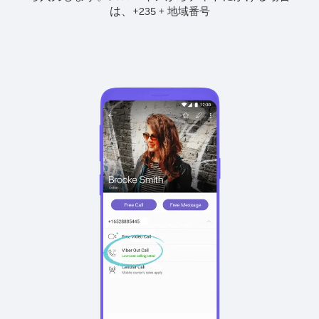
は、
+
+
235
地域番号