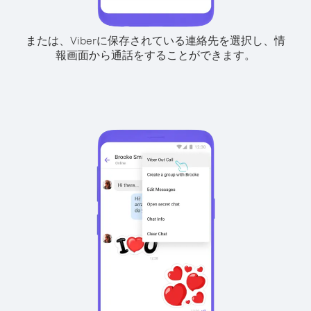
または、Viberに保存されている連絡先を選択し、情
報画面から通話をすることができます。