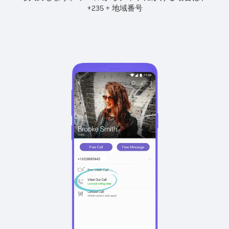
+
+
235
地域番号