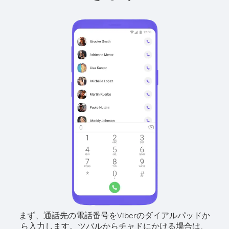
まず、通話先の電話番号をViberのダイアルパッドか
ら入力します。
ツバルからチャドにかける場合は、