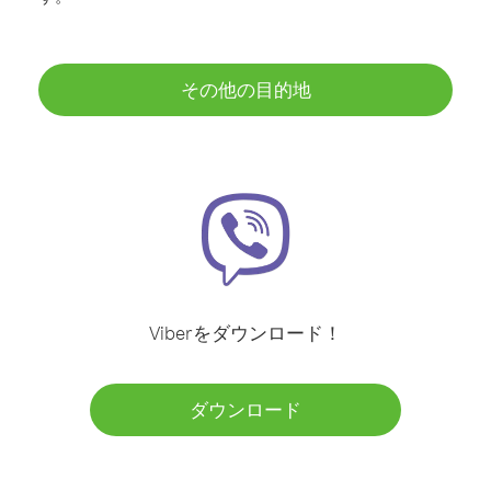
その他の目的地
Viberをダウンロード！
ダウンロード