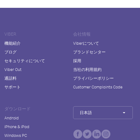
VIBER
会社情報
機能紹介
Viberについて
ブログ
ブランドセンター
セキュリティについて
採用
Viber Out
当社の利用規約
通話料
プライバシーポリシー
サポート
Customer Complaints Code
ダウンロード
日本語
Android
iPhone & iPad
Windows PC