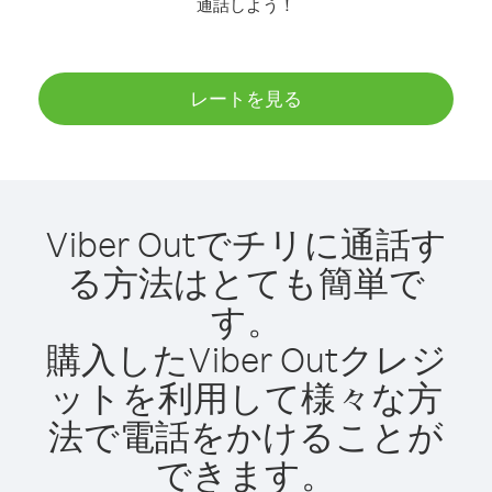
通話しよう！
レートを見る
Viber Outでチリに通話す
る方法はとても簡単で
す。
購入したViber Outクレジ
ットを利用して様々な方
法で電話をかけることが
できます。