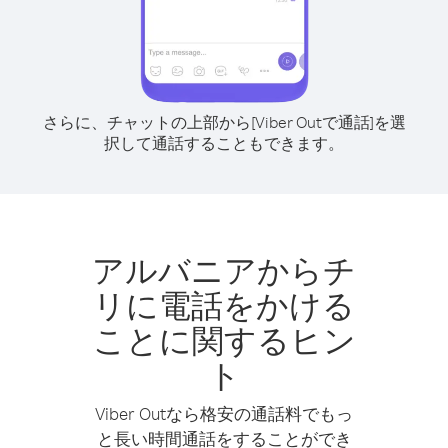
さらに、チャットの上部から[Viber Outで通話]を選
択して通話することもできます。
アルバニアからチ
リに電話をかける
ことに関するヒン
ト
Viber Outなら格安の通話料でもっ
と長い時間通話をすることができ