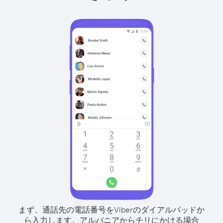
まず、通話先の電話番号をViberのダイアルパッドか
ら入力します。
アルバニアからチリにかける場合