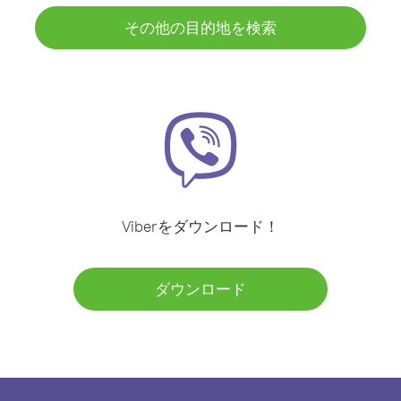
その他の目的地を検索
Viberをダウンロード！
ダウンロード