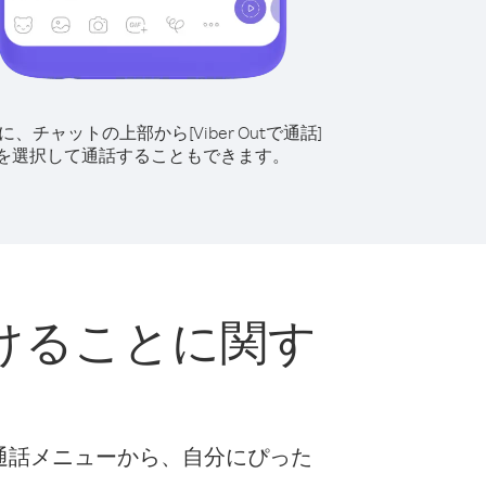
に、チャットの上部から[Viber Outで通話]
を選択して通話することもできます。
けることに関す
な通話メニューから、自分にぴった