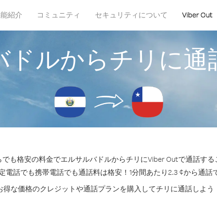
機能紹介
コミュニティ
セキュリティについて
Viber Out
バドルからチリに通
でも格安の料金でエルサルバドルからチリにViber Outで通話す
固定電話でも携帯電話でも通話料は格安！1分間あたり2.3 ¢から通話
お得な価格のクレジットや通話プランを購入してチリに通話しよう