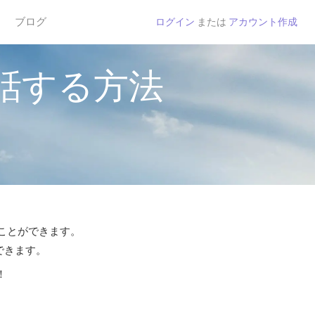
ブログ
ログイン
または
アカウント作成
話する方法
ることができます。
できます。
！