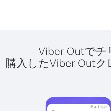
Viber O
購入したViber O