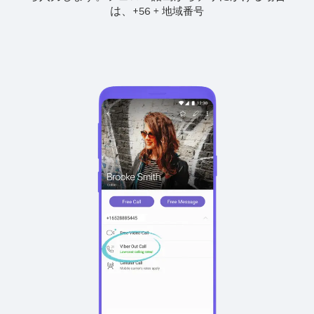
は、
+
+
56
地域番号