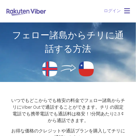
ログイン
Togg
navig
フェロー諸島からチリに通
話する方法
いつでもどこからでも格安の料金でフェロー諸島からチ
リにViber Outで通話することができます。
チリ の固定
電話でも携帯電話でも通話料は格安！1分間あたり2.3 ¢
から通話できます。
お得な価格のクレジットや通話プランを購入してチリに