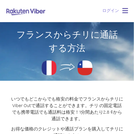
ログイン
Togg
navig
フランスからチリに通話
する方法
いつでもどこからでも格安の料金でフランスからチリに
Viber Outで通話することができます。
チリ の固定電話
でも携帯電話でも通話料は格安！1分間あたり2.8 ¢から
通話できます。
お得な価格のクレジットや通話プランを購入してチリに