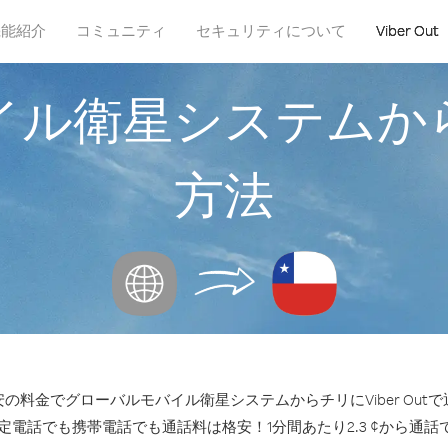
機能紹介
コミュニティ
セキュリティについて
Viber Out
イル衛星システムか
方法
の料金でグローバルモバイル衛星システムからチリにViber Out
固定電話でも携帯電話でも通話料は格安！1分間あたり2.3 ¢から通話