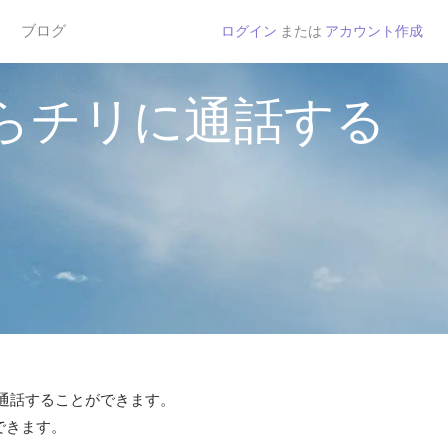
ブログ
ログイン
または
アカウント作成
らチリに通話する
で通話することができます。
できます。