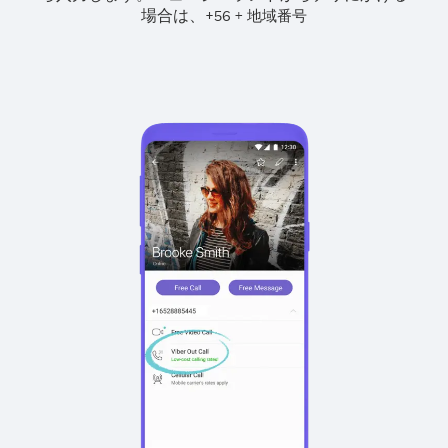
場合は、
+
+
56
地域番号