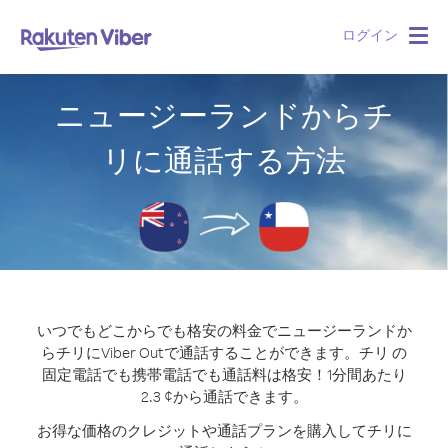
ログイン
Togg
navig
ニュージーランドからチ
リに通話する方法
いつでもどこからでも格安の料金でニュージーランドか
らチリにViber Outで通話することができます。
チリ の
固定電話でも携帯電話でも通話料は格安！1分間あたり
2.3 ¢から通話できます。
お得な価格のクレジットや通話プランを購入してチリに