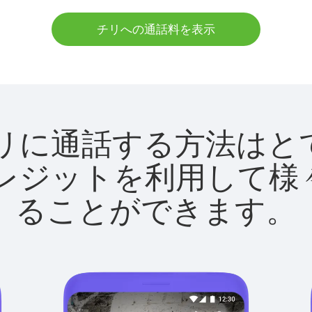
チリへの通話料を表示
utでチリに通話する方法は
utクレジットを利用し
ることができます。