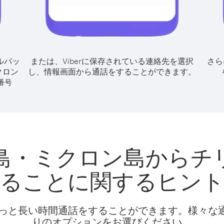
ルパッ
または、Viberに保存されている連絡先を選択
さら
クロン
し、情報画面から通話をすることができます。
番号
島・ミクロン島からチ
ることに関するヒン
話料でもっと長い時間通話をすることができます。様々
りのオプションをお選びください。