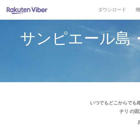
ダウンロード
サンピエール島
いつでもどこからでも格
チリ の