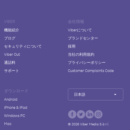
VIBER
会社情報
機能紹介
Viberについて
ブログ
ブランドセンター
セキュリティについて
採用
Viber Out
当社の利用規約
通話料
プライバシーポリシー
サポート
Customer Complaints Code
ダウンロード
日本語
Android
iPhone & iPad
Windows PC
Mac
©
2026
Viber Media S.à r.l.