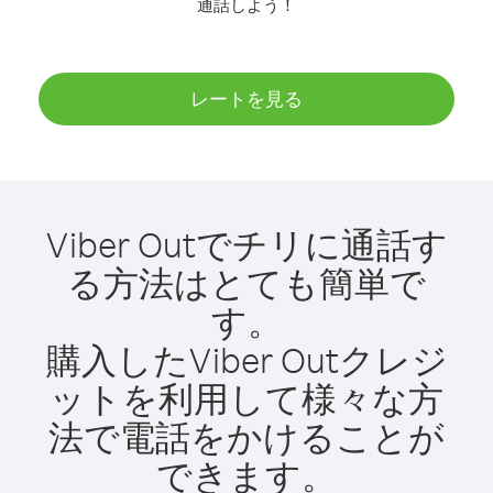
通話しよう！
レートを見る
Viber Outでチリに通話す
る方法はとても簡単で
す。
購入したViber Outクレジ
ットを利用して様々な方
法で電話をかけることが
できます。