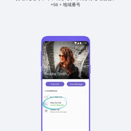
+
+
56
地域番号