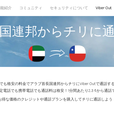
機能紹介
コミュニティ
セキュリティについて
Viber Out
国連邦からチリに
も格安の料金でアラブ首長国連邦からチリにViber Outで通話
固定電話でも携帯電話でも通話料は格安！1分間あたり2.3 ¢から通話
お得な価格のクレジットや通話プランを購入してチリに通話しよう