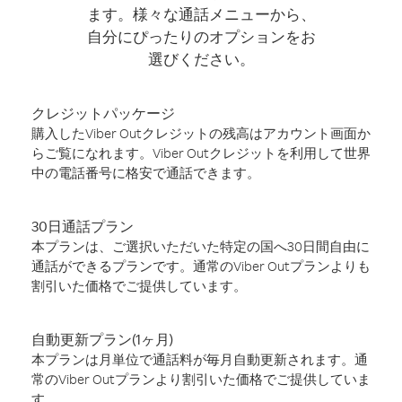
ます。様々な通話メニューから、
自分にぴったりのオプションをお
選びください。
クレジットパッケージ
購入したViber Outクレジットの残高はアカウント画面か
らご覧になれます。Viber Outクレジットを利用して世界
中の電話番号に格安で通話できます。
30日通話プラン
本プランは、ご選択いただいた特定の国へ30日間自由に
通話ができるプランです。通常のViber Outプランよりも
割引いた価格でご提供しています。
自動更新プラン(1ヶ月)
本プランは月単位で通話料が毎月自動更新されます。通
常のViber Outプランより割引いた価格でご提供していま
す。