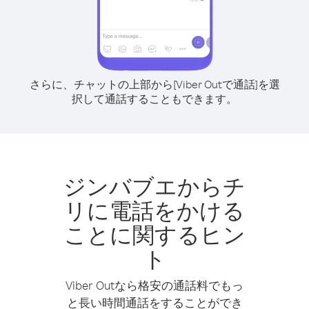
さらに、チャットの上部から[Viber Outで通話]を選
択して通話することもできます。
ジンバブエからチ
リに電話をかける
ことに関するヒン
ト
Viber Outなら格安の通話料でもっ
と長い時間通話をすることができ