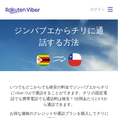
ログイン
Togg
navig
ジンバブエからチリに通
話する方法
いつでもどこからでも格安の料金でジンバブエからチリ
にViber Outで通話することができます。
チリ の固定電
話でも携帯電話でも通話料は格安！1分間あたり2.6 ¢か
ら通話できます。
お得な価格のクレジットや通話プランを購入してチリに