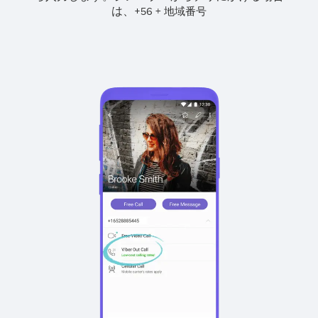
は、
+
+
56
地域番号