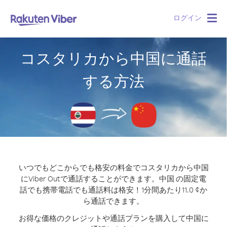
ログイン
Togg
navig
コスタリカから中国に通話
する方法
いつでもどこからでも格安の料金でコスタリカから中国
にViber Outで通話することができます。
中国 の固定電
話でも携帯電話でも通話料は格安！1分間あたり11.0 ¢か
ら通話できます。
お得な価格のクレジットや通話プランを購入して中国に