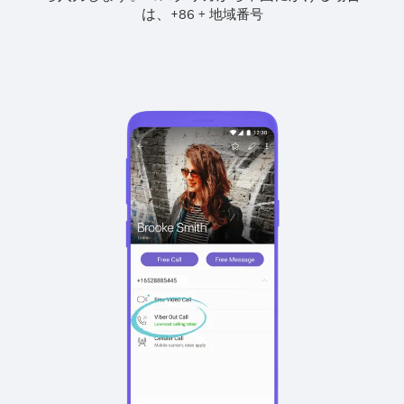
は、
+
+
86
地域番号